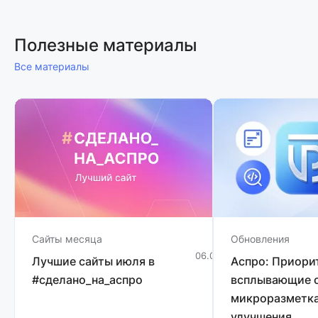
Полезные материалы
Все материалы
Сайты месяца
Обновления
06.08.2026
1 мин
Лучшие сайты июля в
Аспро: Приори
#сделано_на_аспро
всплывающие о
микроразметка
улучшения