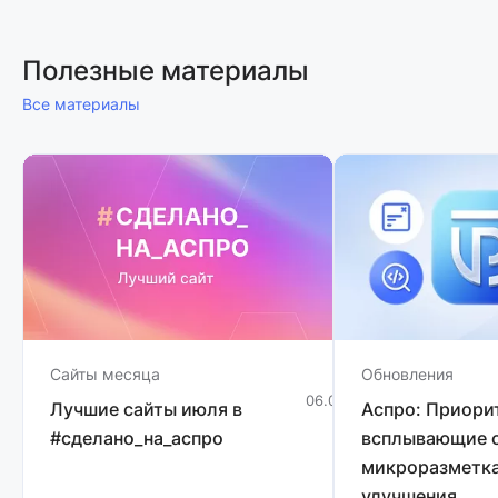
Полезные материалы
Все материалы
Сайты месяца
Обновления
06.08.2026
1 мин
Лучшие сайты июля в
Аспро: Приори
#сделано_на_аспро
всплывающие о
микроразметка
улучшения