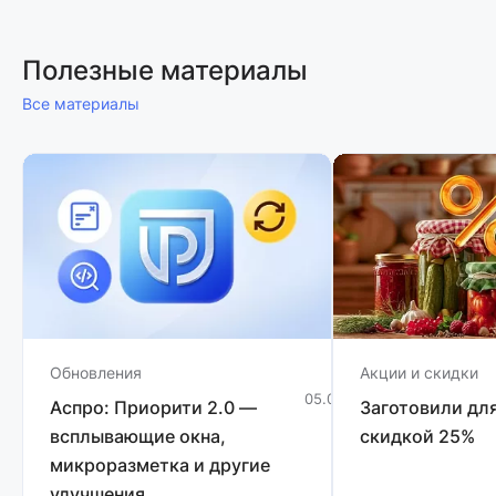
Полезные материалы
Все материалы
Обновления
Акции и скидки
05.08.2026
3 мин
Аспро: Приорити 2.0 —
Заготовили для
всплывающие окна,
скидкой 25%
микроразметка и другие
улучшения