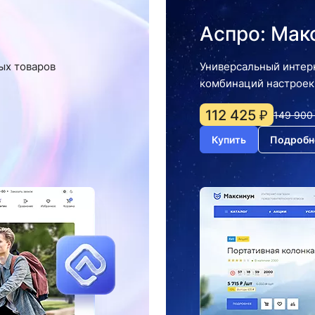
Аспро: Мак
ых товаров
Универсальный интер
комбинаций настроек
112 425 ₽
149 900
Купить
Подробн