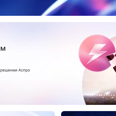
им
м решении Аспро