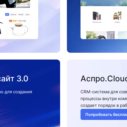
айт 3.0
Аспро.Clou
о для создания
CRM-система для сов
процессы внутри ком
создает порядок в ра
Попробовать беспла