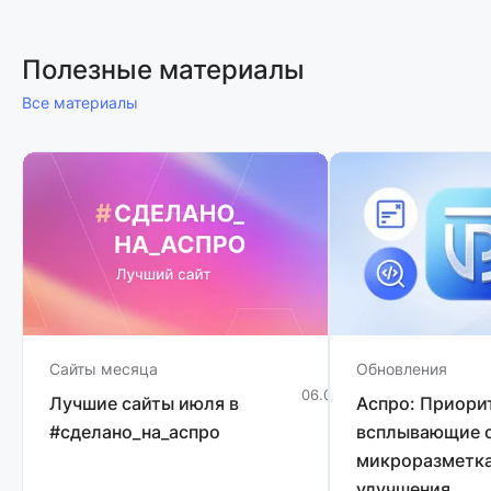
Полезные материалы
Все материалы
Сайты месяца
Обновления
06.08.2026
1 мин
Лучшие сайты июля в
Аспро: Приори
#сделано_на_аспро
всплывающие о
микроразметка
улучшения