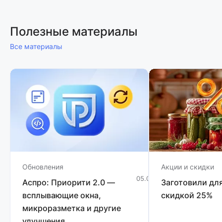
Полезные материалы
Все материалы
Обновления
Акции и скидки
05.08.2026
3 мин
Аспро: Приорити 2.0 —
Заготовили для
всплывающие окна,
скидкой 25%
микроразметка и другие
улучшения