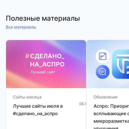
Полезные материалы
Все материалы
Сайты месяца
Обновления
06.08.2026
1 мин
Лучшие сайты июля в
Аспро: Приори
#сделано_на_аспро
всплывающие о
микроразметка
улучшения