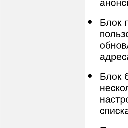
анонс
Блок 
польз
обнов
адрес
Блок 
неско
настр
списк