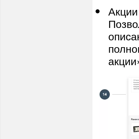
Акци
Позво
описа
полно
акции»