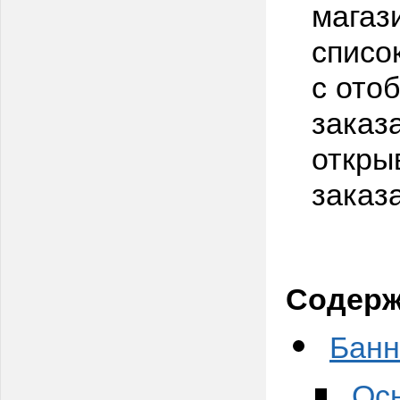
магаз
списо
с ото
заказ
откры
заказа
Содерж
Бан
Ос