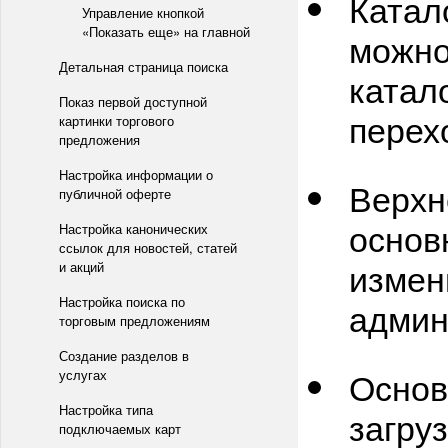
Катал
Управление кнопкой
«Показать еще» на главной
можно
Детальная страница поиска
катал
Показ первой доступной
перех
картинки торгового
предложения
Настройка информации о
Верх
публичной оферте
основ
Настройка канонических
ссылок для новостей, статей
измен
и акций
Настройка поиска по
админ
торговым предложениям
Создание разделов в
Основ
услугах
Настройка типа
загру
подключаемых карт