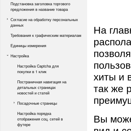
Подстановка заголовка торгового
предложения в название товара
Согласие на обработку персональных
данных
На глав
Требования к графическим материалам
распола
Единицы измерения
позвол
Настройка
пользов
Настройка Captcha для
покупки в 1 клик
хиты и 
Постраничная навигация на
так же 
детальных страницах
новостей и статей
преиму
Посадочные страницы
Настройка порядка
Вы може
отображения соц. сетей в
футере
вид и с