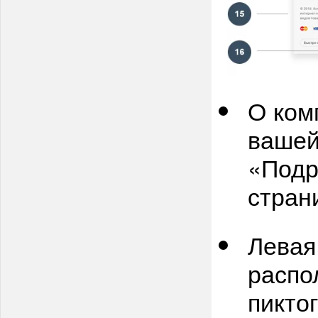
О ком
вашей
«Подр
стран
Левая
распо
пикто