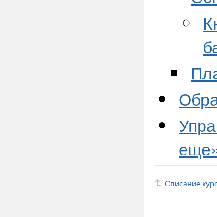
К
б
Пл
Обра
Упра
еще»
Описание кур