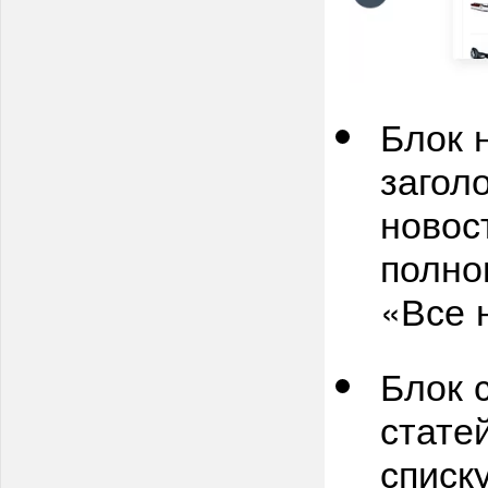
Блок 
загол
новос
полно
«Все 
Блок 
стате
списку