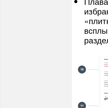
Плав
избра
«плит
всплы
разде