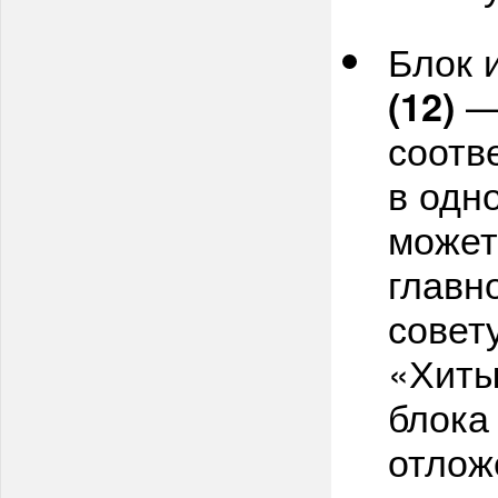
Блок 
— 
(12)
соотв
в одн
может
главн
совет
«Хиты
блока
отлож