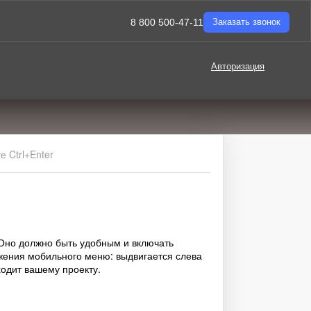
8 800 500-47-11
Заказать звонок
Авторизация
 Ctrl+Enter
Оно должно быть удобным и включать
жения мобильного меню: выдвигается слева
ходит вашему проекту.