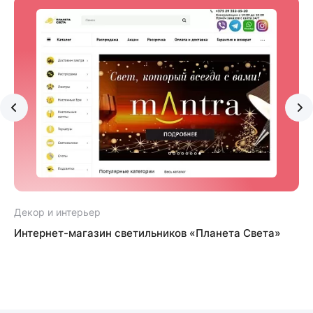
Декор и интерьер
Д
Интернет-магазин светильников «Планета Света»