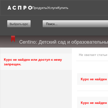
Продукты
Услуги
Купить
Выбрать курс
Centino: Детский сад и образовательн
Не хватает стать
Курс не найден или доступ к нему
запрещен.
Курс не найден
Курс не найден