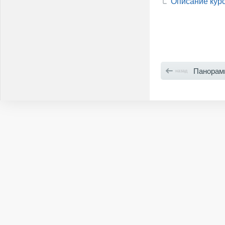
Описание кур
Панорамн
назад