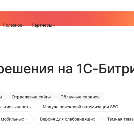
До -25% на запуск сайта, миграцию и контекстную рек
ия
Полезное
Партнеры
решения на 1С-Битр
ы
Отраслевые сайты
Облачные сервисы
льтиязычность
Модуль поисковой оптимизации SEO
 мобильных
Версия для слабовидящих
Темная тема