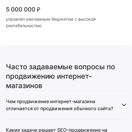
5 000 000 ₽
управлял рекламным бюджетом с высокой
рентабельностью
Часто задаваемые вопросы по
продвижению интернет-
магазинов
Чем продвижение интернет-магазина
отличается от продвижения обычного сайта?
Анализ интернет-магазина сложнее, чем обычного сайта:
тысячи страниц, каждая с отдельной семантикой.
Какие задачи решает SEO-продвижение на