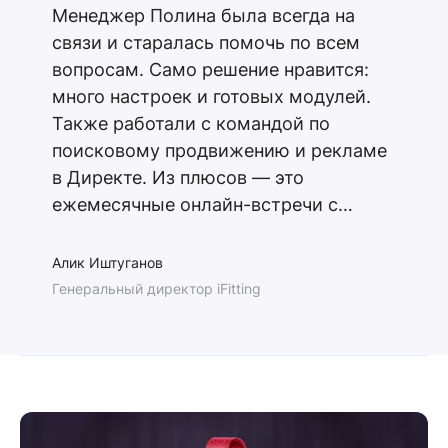
Менеджер Полина была всегда на
связи и старалась помочь по всем
вопросам. Само решение нравится:
много настроек и готовых модулей.
Также работали с командой по
поисковому продвижению и рекламе
в Директе. Из плюсов — это
ежемесячные онлайн-встречи с
исполнителями, на которых
обсуждают выполненные работы.
Алик Иштуганов
Были мелкие косяки, но в общем и
Генеральный директор iFitting
целом ребята — молодцы!»