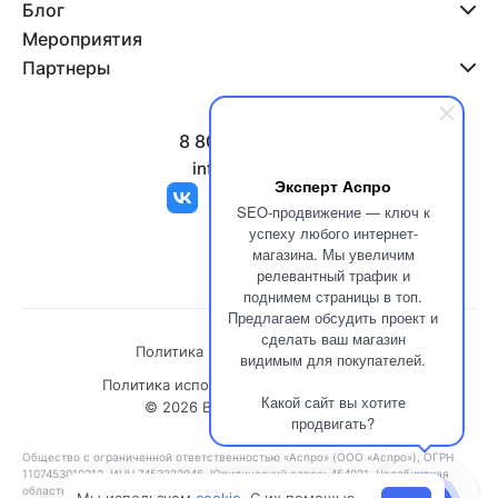
Блог
Мероприятия
Партнеры
8 800 500-47-11
info@aspro.ru
Эксперт Аспро
SEO-продвижение — ключ к
успеху любого интернет-
магазина. Мы увеличим
релевантный трафик и
поднимем страницы в топ.
Предлагаем обсудить проект и
сделать ваш магазин
Политика конфиденциальности
видимым для покупателей.
Политика использования файлов cookies
Какой сайт вы хотите
© 2026 Все права защищены
продвигать?
Общество с ограниченной ответственностью «Аспро» (ООО «Аспро»), ОГРН
1107453010213, ИНН 7453223946. Юридический адрес: 454021, Челябинская
область, г. Челябинск, ул. Молодогвардейцев, д. 31, этаж 8.