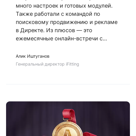
много настроек и готовых модулей.
Также работали с командой по
поисковому продвижению и рекламе
в Директе. Из плюсов — это
ежемесячные онлайн-встречи с
исполнителями, на которых
обсуждают выполненные работы.
Алик Иштуганов
Были мелкие косяки, но в общем и
Генеральный директор iFitting
целом ребята — молодцы!»