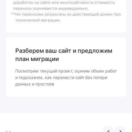
доработок на сайте или многосайтовости стоимость
нашей тестовой площадке.
переноса оценивается индивидуально.
Обновление платформы 1С-Битрикс до
**
Не переносим результаты на действующий домен при
актуальной версии*.
технической миграции.
Установка нового решения «Аспро:
Премьер».
Настройка компонентов каталога для
отображения наименований товаров, их
Разберем ваш сайт и предложим
цен, остатков изображений и других
план миграции
стандартных свойств инфоблока «Каталог»
и «Торговые предложения» Свойства
Посмотрим текущий проект, оценим объем работ
товаров и пр. характеристики отобразятся
и подскажем, как перенести сайт без потери
во вкладке Характеристики в соответствии
данных и простоев
с шаблоном решения.
Настройка компонента «Сравнение» на
работу по инфоблокам «Каталог» и
«Торговые предложения» с использованием
свойств инфоблоков исходного сайта.
Настройка компонента «Меню каталога» на
работу по инфоблокам «Каталог» и