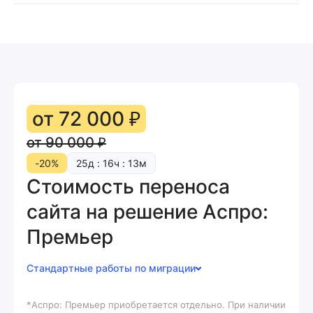
вами далее решим, нужно ли переносить доработки или
Графические материалы переносятся, но могут не
стоит от них отказаться и воспользоваться базовым
подойти по формату, по требованиям к графическим
функционалом.
материалам. В этом случае потребуется доработка
формата существующих изображений, либо можно
отрисовать новые.
от 72 000 ₽
от 90 000 ₽
-20%
25
д
:
16
ч
:
13
м
Стоимость переноса
сайта на решение Аспро:
Премьер
Стандартные работы по миграции
*
Аспро: Премьер приобретается отдельно. При наличии
Размещение копии исходного сайта на