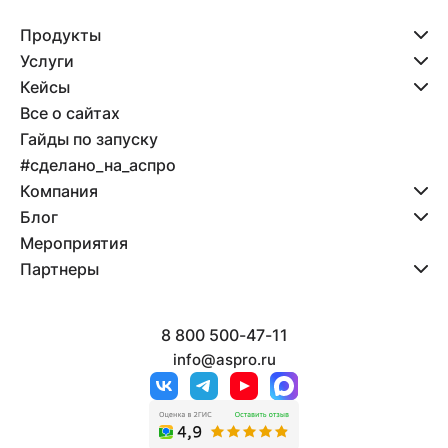
Настройка отображения информации в
разделе «Магазины» из инфоблока
Продукты
“Магазины" (если такой присутствует в
Услуги
исходном сайте).
Кейсы
Перенос информации из стандартных
Все о сайтах
контентных страниц «О компании»,
Гайды по запуску
«Доставка», «Оплата», «Контакты».
#сделано_на_аспро
Перенос кодов счетчиков и онлайн-чатов.
Компания
Согласование с заказчиком результата
Блог
работ.
Мероприятия
Перенос результатов работ на
Партнеры
действующий домен**.
8 800 500-47-11
info@aspro.ru