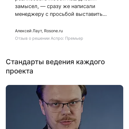
замысел, — сразу же написали
менеджеру с просьбой выставить
счет. Приятным сюрпризом стала
оценка нашего технического
Алексей Лаут, Rosone.ru
специалиста: «...семантическая
Отзыв о решении Аспро: Премьер
верстка выполнена качественнее, чем
на других платформах...». Мы
Стандарты ведения каждого
остались довольны, даже несмотря
на мелкие недочеты. Отдельная
проекта
благодарность службе поддержки за
скорость реакции.»