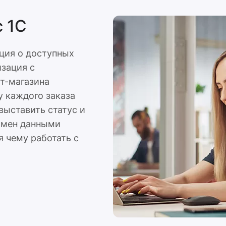
с 1С
ация о доступных
изация с
ет-магазина
 каждого заказа
выставить статус и
Обмен данными
я чему работать с