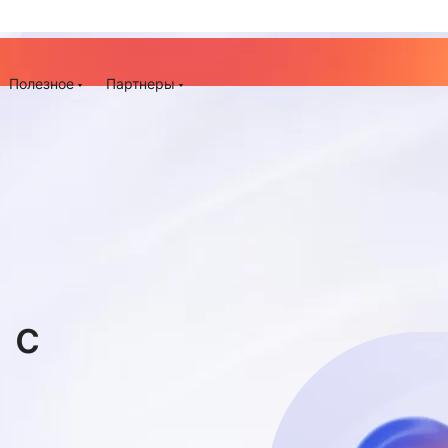
До -25% на запуск сайта, миграцию и контекстную рек
ия
Полезное
Партнеры
 с