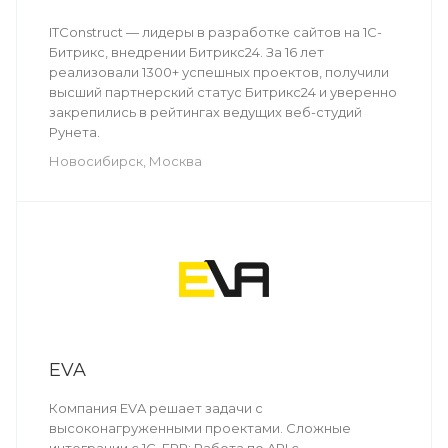
ITConstruct — лидеры в разработке сайтов на 1С-
Битрикс, внедрении Битрикс24. За 16 лет
реализовали 1300+ успешных проектов, получили
высший партнерский статус Битрикс24 и уверенно
закрепились в рейтингах ведущих веб-студий
Рунета.
Новосибирск, Москва
EVA
Компания EVA решает задачи с
высоконагруженными проектами. Сложные
интеграции с 1С, ERP; Работа по API с