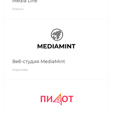
Media Line
Минск
Веб-студия MediaMint
Королёв