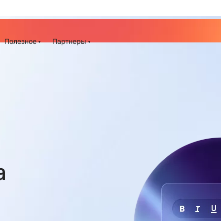
До -25% на запуск сайта, миграцию и контекстную рек
ия
Полезное
Партнеры
а