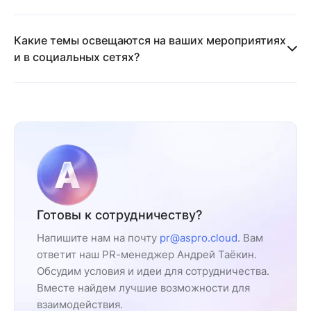
Да, мы открыты к предложениям по спонсорству на
Какие темы освещаются на ваших мероприятиях
наших конференциях и вебинарах.
и в социальных сетях?
Мы фокусируемся на IT-продуктах для бизнеса,
создании и продвижении сайтов, а также
автоматизации бизнес-процессов.
Готовы к сотрудничеству?
Напишите нам на почту
pr@aspro.cloud
. Вам
ответит наш PR-менеджер Андрей Таёкин.
Обсудим условия и идеи для сотрудничества.
Вместе найдем лучшие возможности для
взаимодействия.