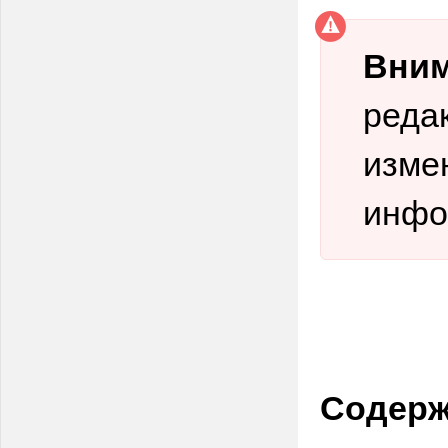
Вним
реда
изме
инфо
Содерж