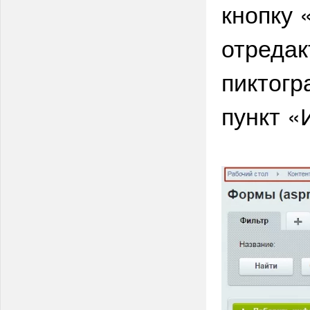
кнопку 
отредак
пиктогр
пункт «