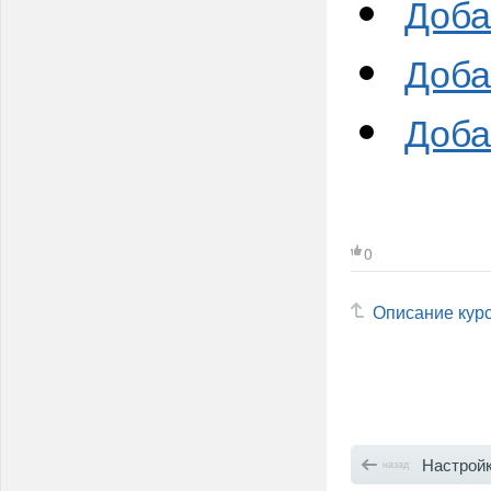
Доба
Доба
Доба
0
Описание кур
Настройка 
назад