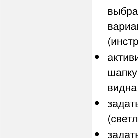
выбра
вариа
(инст
актив
шапку
видна
задат
(свет
задат