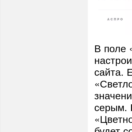
В поле 
настрои
сайта. 
«Светло
значени
серым. 
«Цветно
будет с