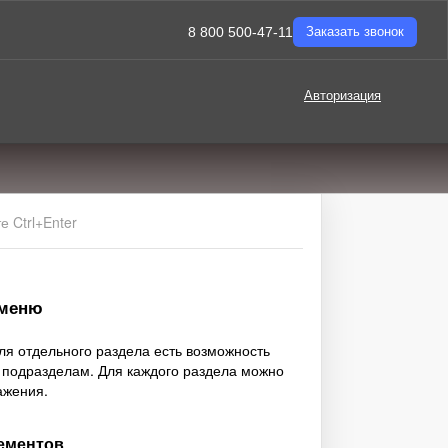
8 800 500-47-11
Заказать звонок
Авторизация
 Ctrl+Enter
 меню
я отдельного раздела есть возможность
 подразделам. Для каждого раздела можно
ажения.
лементов