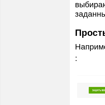
выбираю
заданн
Прост
Наприме
: