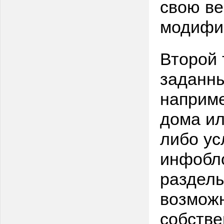
свою ве
модифи
Второй 
заданн
наприме
дома ил
либо ус
инфобло
разделы
возможн
собстве