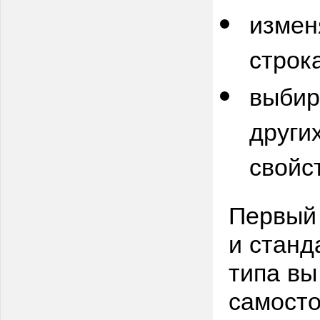
измен
строк
выбир
други
свойс
Первый 
и станд
типа вы
самосто