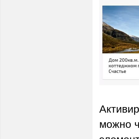
Активир
можно ч
элемент