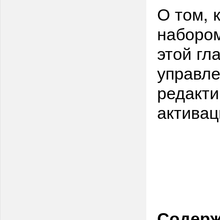
О том, 
набором
этой гл
управле
редакти
активац
Содерж