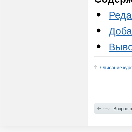
Реда
Доба
Выво
Описание кур
Вопрос-о
назад