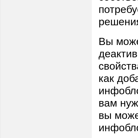
потреб
решени
Вы може
деактив
свойств
как доб
инфобло
вам нуж
вы може
инфобл