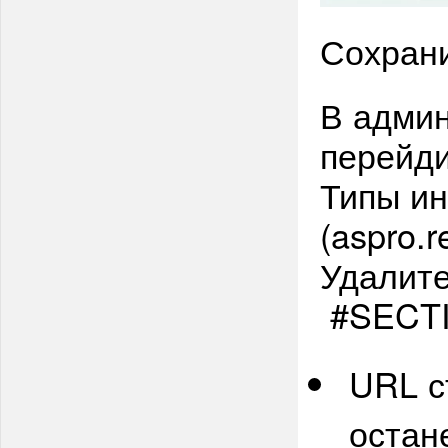
Сохрани
В админ
перейд
Типы и
(aspro.
Удалите
#SECTI
URL с
остан