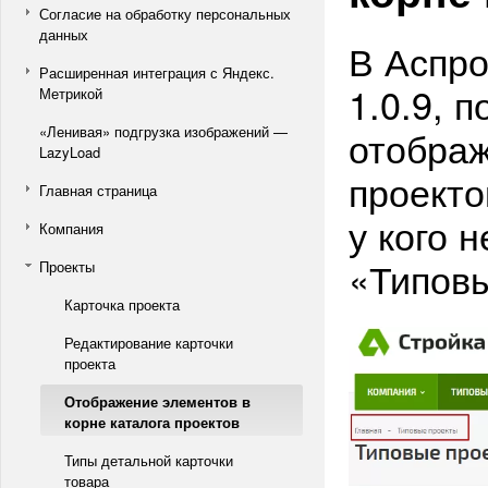
Согласие на обработку персональных
данных
В Аспро
Расширенная интеграция с Яндекс.
1.0.9, 
Метрикой
«Ленивая» подгрузка изображений —
отображ
LazyLoad
проекто
Главная страница
у кого 
Компания
«Типовы
Проекты
Карточка проекта
Редактирование карточки
проекта
Отображение элементов в
корне каталога проектов
Типы детальной карточки
товара