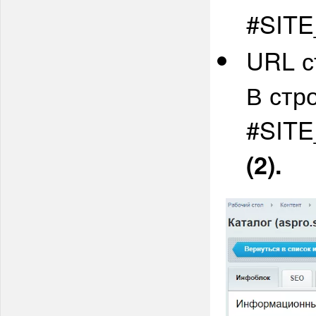
#SITE
URL с
В стр
#SITE
(2).