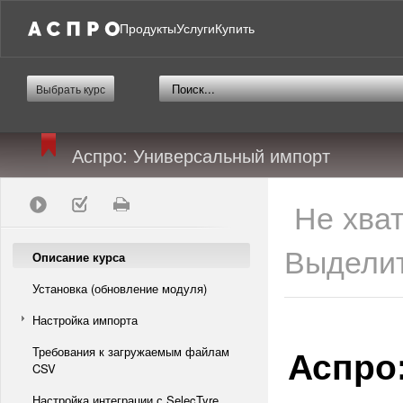
Продукты
Услуги
Купить
Выбрать курс
Аспро: Универсальный импорт
Не хва
Выделит
Описание курса
Установка (обновление модуля)
Настройка импорта
Аспро
Требования к загружаемым файлам
CSV
Настройка интеграции с SelecTyre