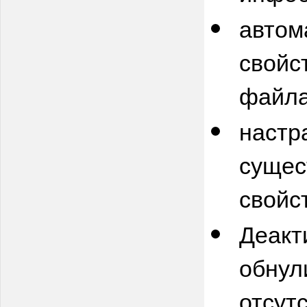
автом
свойс
файла
настр
сущес
свойс
Деакт
обнул
отсут