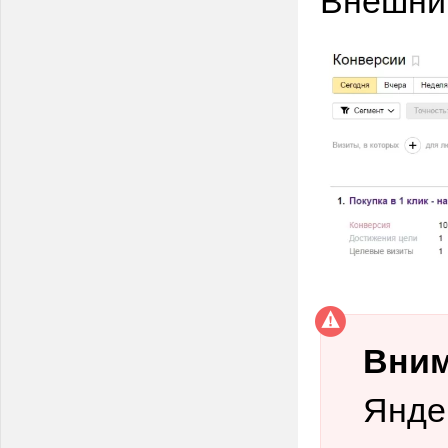
Вни
Янде