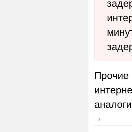
заде
интер
минут
заде
Прочие 
интерне
аналоги
0