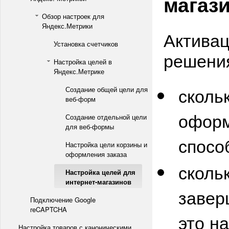
магаз
Обзор настроек для
Яндекс.Метрики
Активац
Установка счетчиков
решения
Настройка целей в
Яндекс.Метрике
сколь
Создание общей цели для
веб-форм
оформ
Создание отдельной цели
для веб-формы
спос
Настройка цели корзины и
оформления заказа
сколь
Настройка целей для
интернет-магазинов
завер
Подключение Google
reCAPTCHA
это н
Настройка товаров с каноническими