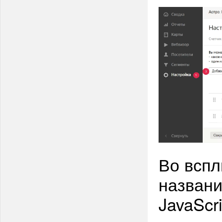
Во всп
названи
JavaScr