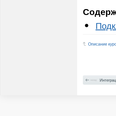
Содерж
Подк
Описание кур
Интегра
назад