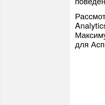
поведен
Рассмо
Analyti
Максиму
для Асп