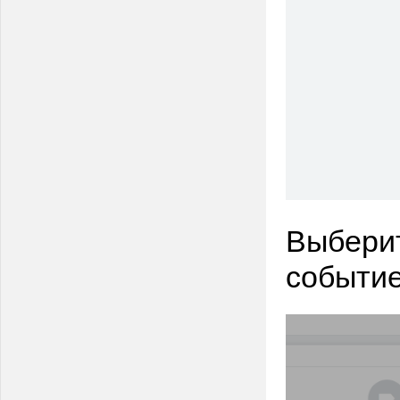
Выберит
событи