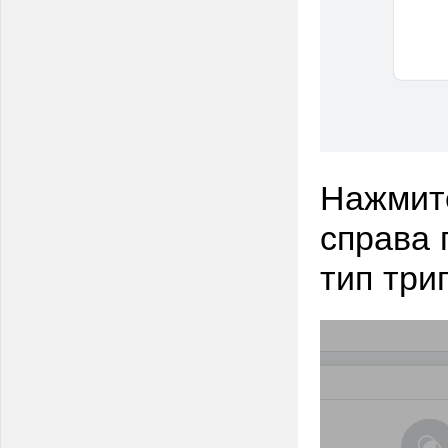
Нажмите
справа 
тип три