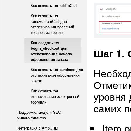
Как создать тег addToCart
Как создать тег
removeFromCart для
отслеживания удалений
товаров из корзины
Как создать тег
begin_checkout для
Шаг 1.
отслеживания начала
оформления заказа
Необход
Как создать тег purchase для
отслеживания оформления
Отметим
заказа
Как создать тег
уровня 
отслеживания электронной
торговли
самих п
Поддержка модуля SEO
умного фильтра
Item p
Интеграция с AmoCRM