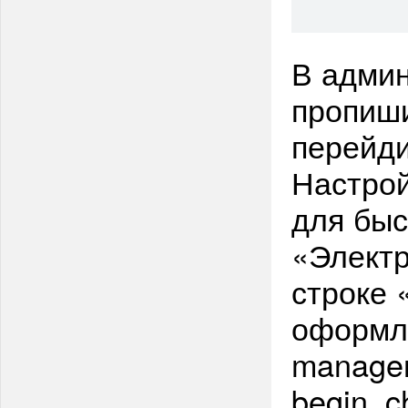
В админ
пропиши
перейди
Настро
для быс
«Электр
строке 
оформле
manager
begin_c