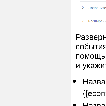
Разверн
события
помощью
и укажи
Назва
{{ecom
Назва