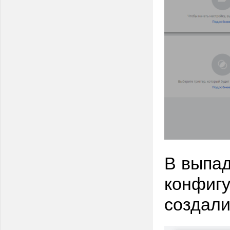
В выпа
конфигу
создал