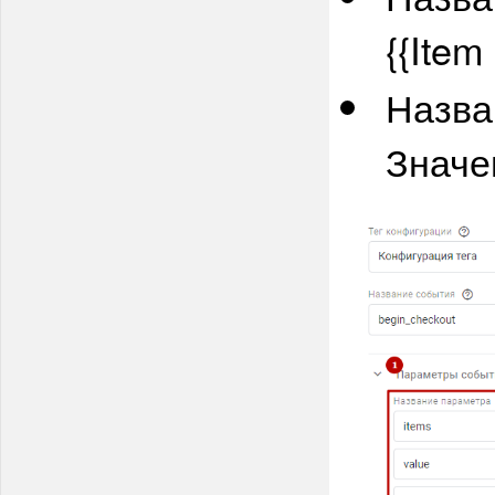
{{Item 
Назва
Значен