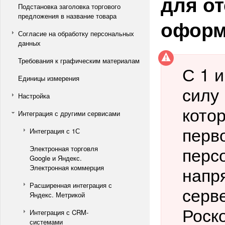
для о
Подстановка заголовка торгового
предложения в название товара
оформ
Согласие на обработку персональных
данных
Требования к графическим материалам
С 1 
Единицы измерения
силу
Настройка
кото
Интеграция с другими сервисами
перв
Интеграция с 1С
перс
Электронная торговля
Google и Яндекс.
напр
Электронная коммерция
Расширенная интеграция с
серве
Яндекс. Метрикой
Роск
Интеграция с CRM-
системами