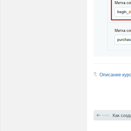
Описание кур
Как создать тег removeFr
назад