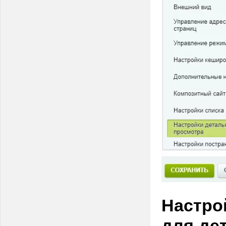
Настро
для де