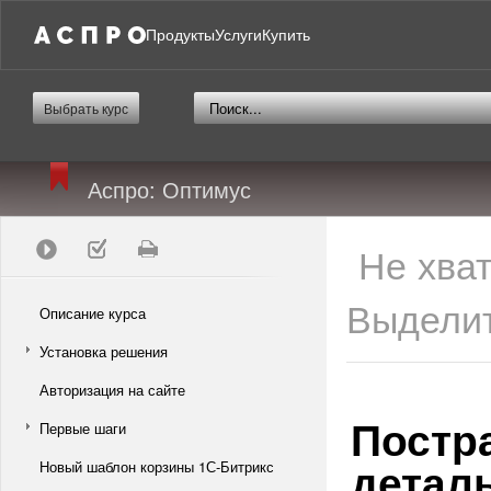
Продукты
Услуги
Купить
Выбрать курс
Аспро: Оптимус
Не хва
Выделит
Описание курса
Установка решения
Авторизация на сайте
Постр
Первые шаги
детал
Новый шаблон корзины 1С-Битрикс