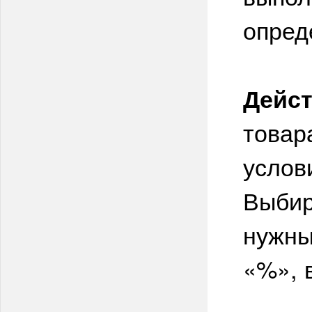
опред
Дейст
товар
услов
Выбир
нужны
«%», 