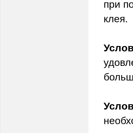
при п
клея.
Услов
удовл
больш
Услов
необх