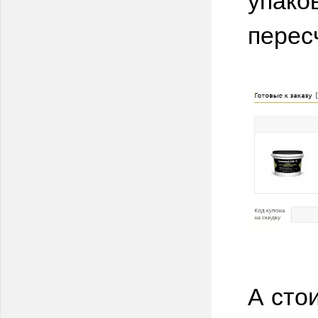
перес
А сто