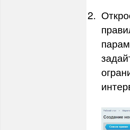
Откро
прави
парам
задай
огран
интер