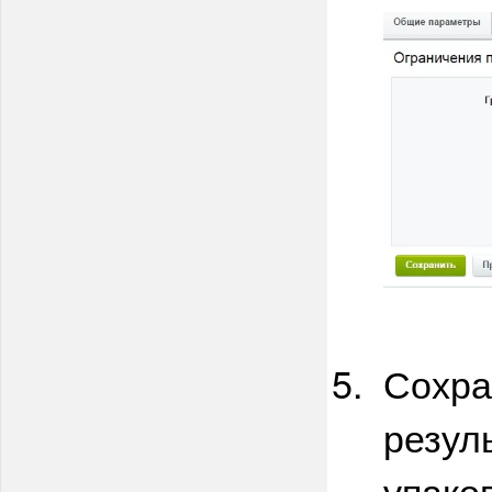
Сохра
резуль
упако