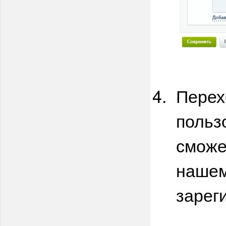
Перех
польз
сможе
нашем
зарег