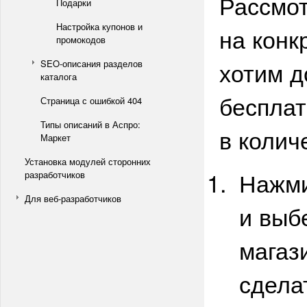
Рассмот
Подарки
Настройка купонов и
на конк
промокодов
хотим д
SEO-описания разделов
каталога
бесплат
Страница с ошибкой 404
Типы описаний в Аспро:
в колич
Маркет
Установка модулей сторонних
Нажми
разработчиков
Для веб-разработчиков
и выб
магази
сдела