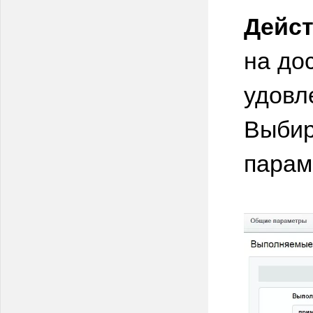
Дейст
на до
удовл
Выбир
парам