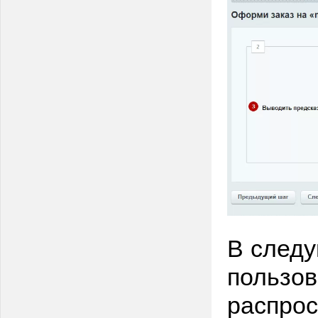
В следу
пользов
распрос