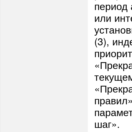
период 
или инт
установ
(3), ин
приорит
«Прекра
текущем
«Прекр
правил»
параме
шаг».