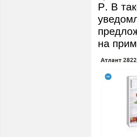
Р. В та
уведомл
предлож
на прим