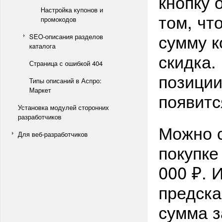
кнопку 
Настройка купонов и
том, чт
промокодов
сумму к
SEO-описания разделов
каталога
скидка.
Страница с ошибкой 404
позиции
Типы описаний в Аспро:
Маркет
появитс
Установка модулей сторонних
разработчиков
Можно с
Для веб-разработчиков
покупке
000 ₽. 
предска
сумма з