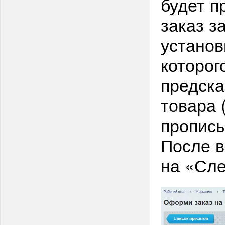
будет п
заказ з
установ
которог
предска
товара 
прописы
После в
на «Сл