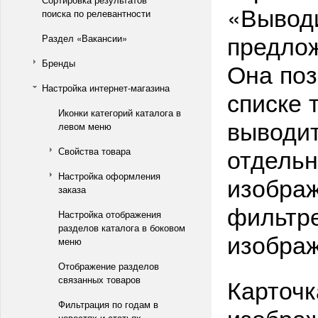
«Выводи
поиска по релевантности
предлож
Раздел «Вакансии»
Бренды
Она поз
Настройка интернет-магазина
списке 
Иконки категорий каталога в
выводи
левом меню
отдельн
Свойства товара
Настройка оформления
изображ
заказа
фильтре
Настройка отображения
разделов каталога в боковом
изображ
меню
Отображение разделов
Карточк
связанных товаров
Фильтрация по годам в
изображ
новостях и статьях