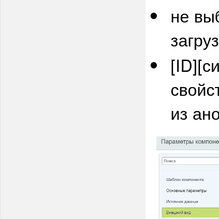
не вы
загру
[ID][
свойс
из ан