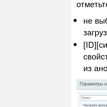
отметьт
не вы
загру
[ID][
свойс
из ан