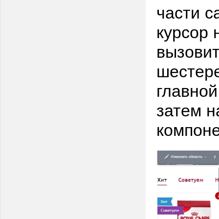
части с
курсор 
вызови
шестере
главной 
затем н
компоне