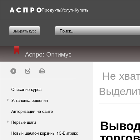
Продукты
Услуги
Купить
Выбрать курс
Аспро: Оптимус
Не хва
Выделит
Описание курса
Установка решения
Авторизация на сайте
Вывод
Первые шаги
торго
Новый шаблон корзины 1С-Битрикс