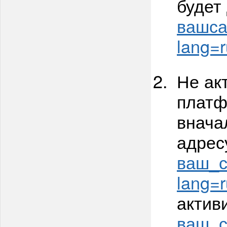
будет
вашсай
lang=r
Не ак
платф
внача
адрес
ваш_с
lang=r
актив
ваш_са