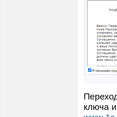
Переход
ключа и
www.1c-b