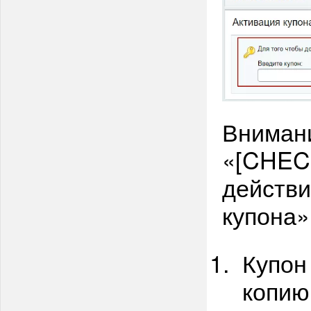
Внимани
«[CHECK
действи
купона»
Купон
копию