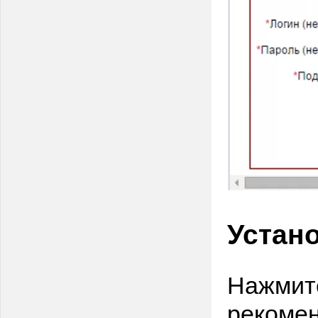
Устан
Нажмите
рекоме