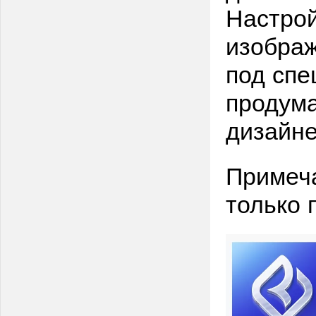
Настрой
изображ
под сп
продума
дизайн
Примеча
только 