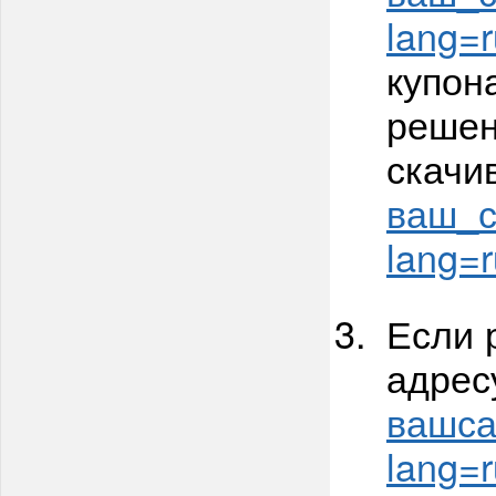
lang=r
купон
решен
скачи
ваш_са
lang=r
Если 
адрес
вашсай
lang=r