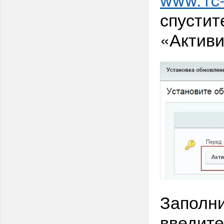
спустит
«Активи
Заполн
введите