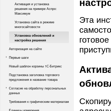
настр
Активация и установка
решения на примере Аспро:
Максимум
Эта инс
Установка сайта в режиме
самосто
многосайтовости
Установка обновлений и
готовое
настройка решения
приступ
Авторизация на сайте
Первые шаги
Актив
Новый шаблон корзины 1С-Битрикс
Подстановка заголовка торгового
обнов
предложения в название товара
Согласие на обработку персональных
данных
Скопиру
Требования к графическим материалам
адресну
Единицы измерения