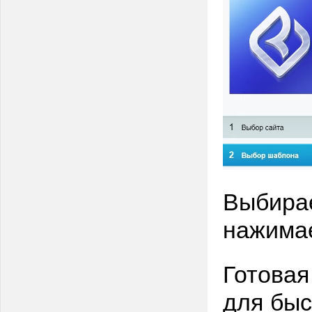
Выбирае
нажима
Готовая
для быс