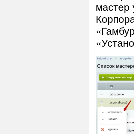
мастер 
Корпора
«Гамбур
«Устан