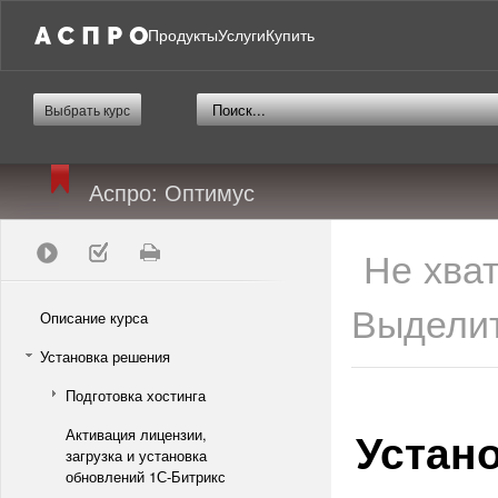
Продукты
Услуги
Купить
Выбрать курс
Аспро: Оптимус
Не хва
Выделит
Описание курса
Установка решения
Подготовка хостинга
Устан
Активация лицензии,
загрузка и установка
обновлений 1С-Битрикс