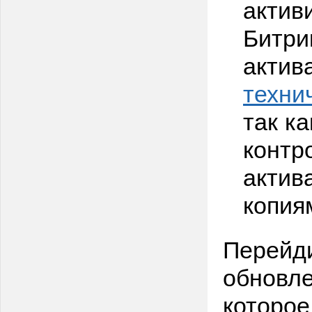
актив
Битри
актив
техни
так к
контр
актив
копия
Перейди
обновле
которое