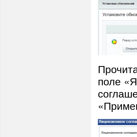
Прочита
поле «
соглаше
«Примен