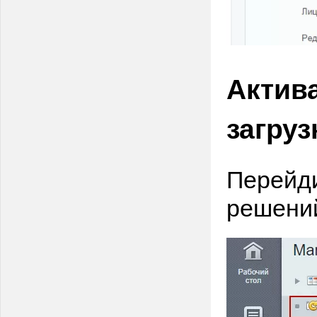
Актив
загру
Перейди
решени