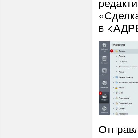
редакти
«Сделк
в <АДР
Отправл