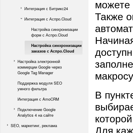
можете 
Интеграция с Битрикс24
Также о
Интеграция с Аспро.Cloud
автомат
Настройка синхронизации
форм с Аспро.Cloud
Начиная
Настройка синхронизации
доступн
заказов с Аспро.Cloud
заполне
Настройка электронной
коммерции Google через
макросу
Google Tag Manager
Поддержка модуля SEO
умного фильтра
В пункт
Интеграция с AmoCRM
выбирае
Подключение Google
которой
Analytics 4 на сайте
SEO, маркетинг, реклама
Для ка