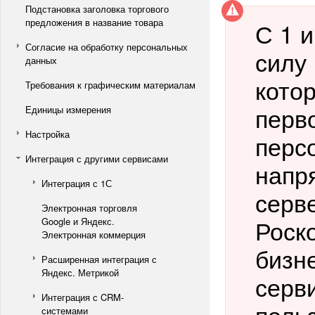
Подстановка заголовка торгового
предложения в название товара
С 1 
Согласие на обработку персональных
силу
данных
кото
Требования к графическим материалам
перв
Единицы измерения
Настройка
перс
Интеграция с другими сервисами
напр
Интеграция с 1С
серве
Электронная торговля
Роск
Google и Яндекс.
Электронная коммерция
бизн
Расширенная интеграция с
Яндекс. Метрикой
серв
Интеграция с CRM-
поль
системами