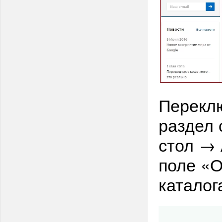
Перекл
раздел 
стол → 
поле «
каталог