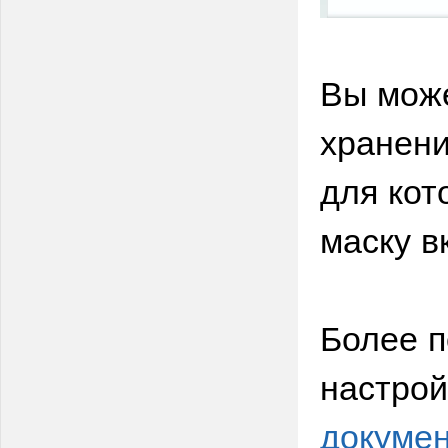
Вы може
хранени
для кот
маску в
Более 
настрой
докумен