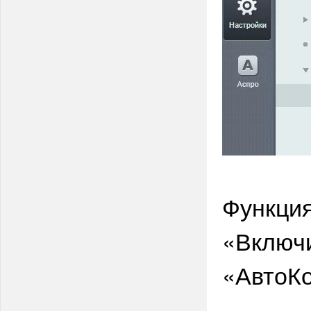
Функция
«Включи
«АвтоК