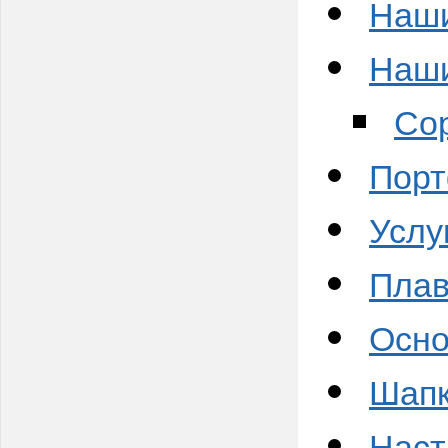
Наши
Наши
Сор
Пор
Услу
Пла
Осно
Шапк
Наст