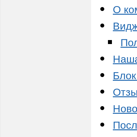
О ко
Видж
Пол
Наша
Блок
Отзы
Ново
Посл