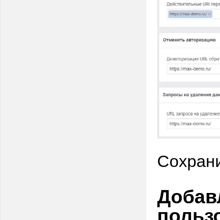
Сохрани
Добав
польз