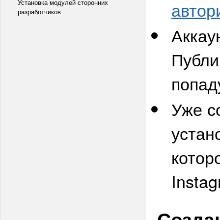
Установка модулей сторонних
автор
разработчиков
Аккау
Публи
попад
Уже с
устан
котор
Instag
Созда