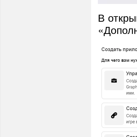
В откры
«Допол