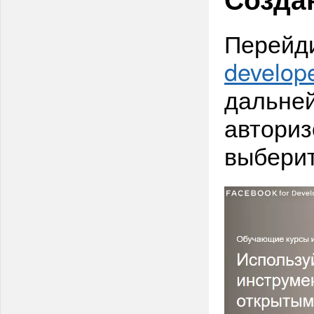
Перейди
develop
дальне
авториз
выбери