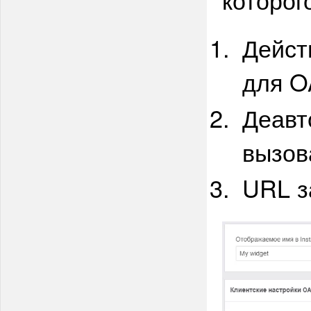
Дейст
для O
Деавт
вызов
URL з