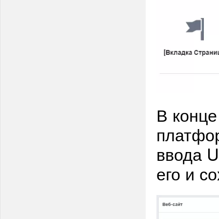
В конце
платфор
ввода U
его и с