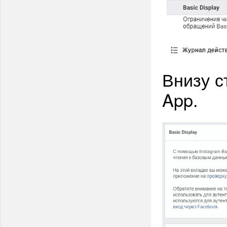
Внизу с
App.