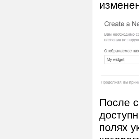
изменен
После с
доступн
полях у
которог