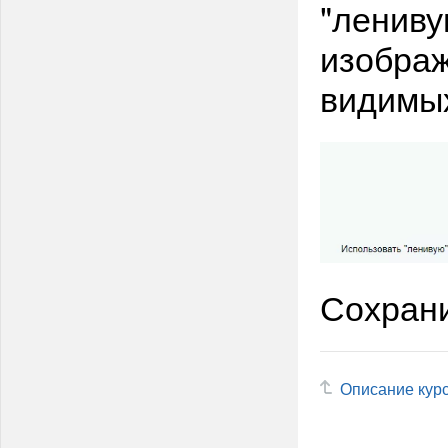
"лениву
изображ
видимых
Сохрани
Описание кур