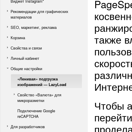
PageSpe
Виджет Instagram*
Рекомендации для графических
косвенн
материалов
ранжиро
SEO, маркетинг, реклама
также в
Корзина
пользов
Свойства и связи
Личный кабинет
скорост
Общие настройки
различн
«Ленивая» подгрузка
Интерне
изображений — LazyLoad
Свойство «Валюта» для
микроразметки
Чтобы а
Подключение Google
перейти
reCAPTCHA
продела
Для разработчиков