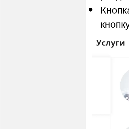
Кнопк
кнопк