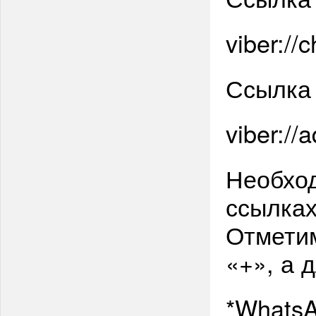
viber:/
Ссылка
viber:/
Необход
ссылках
Отметим
«+», а 
*WhatsA