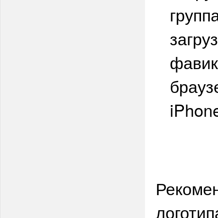
групп
загру
фавик
браузе
iPhone
Рекоме
логотип