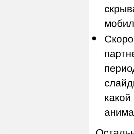
скрыв
мобил
Скоро
парт
перио
слайд
какой
анима
Остальн