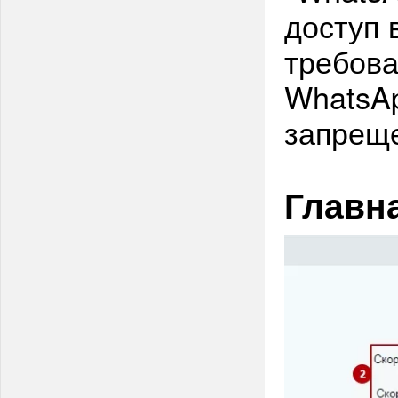
доступ 
требова
WhatsA
запреще
Главн