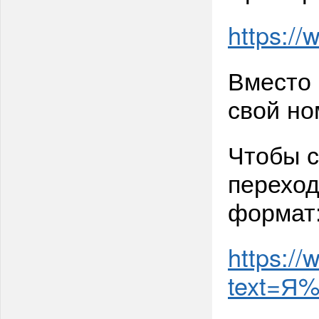
https:/
Вместо 
свой но
Чтобы с
переход
формат
https:/
text=Я