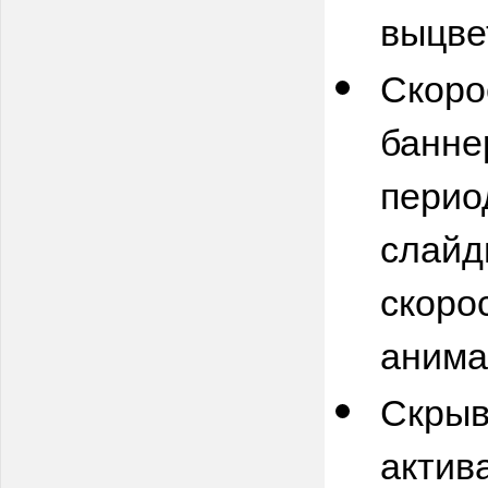
выцве
Скоро
банн
перио
слайд
скоро
анима
Скрыв
актив