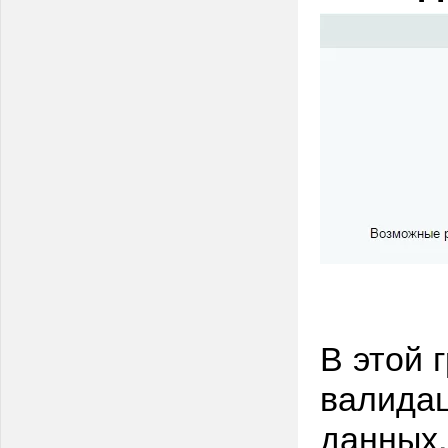
В этой 
валида
данных.