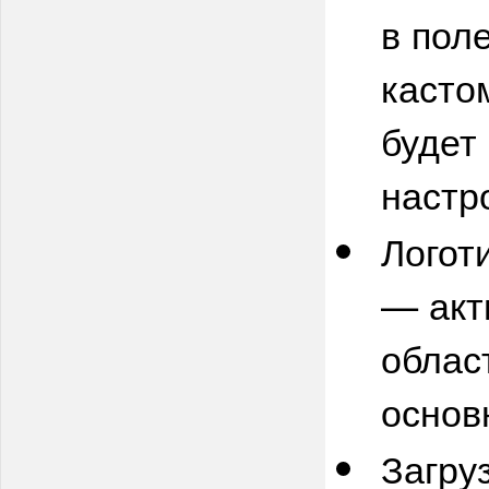
в пол
касто
будет
настр
Логот
— акт
облас
основ
Загру