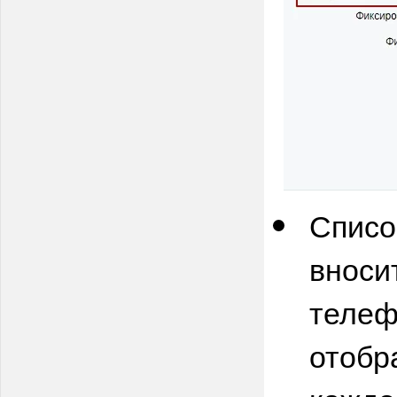
Списо
вноси
телеф
отобр