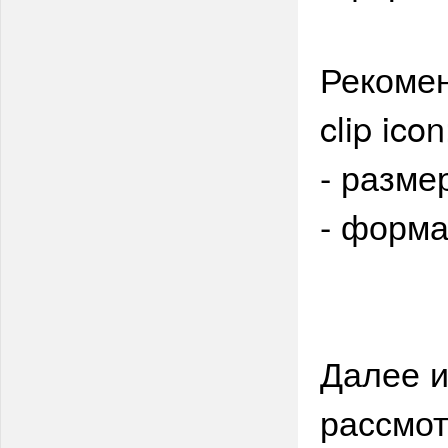
Рекоме
clip icon
- разме
- формат
Далее и
рассмот