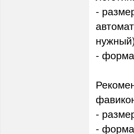
- разме
автомат
нужный
- формат
Рекоме
фавико
- разме
- формат