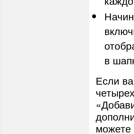
каждо
Начин
включ
отобр
в шап
Если ва
четырех
«Добави
дополни
можете 