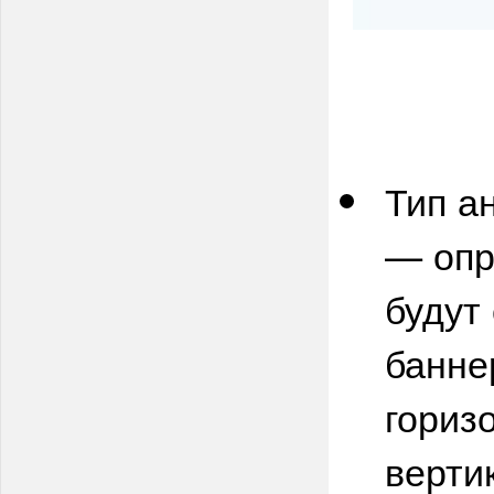
Тип а
— опр
будут
банне
гориз
верти