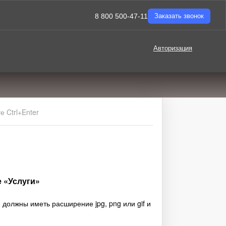
8 800 500-47-11
Заказать звонок
Авторизация
 Ctrl+Enter
е «Услуги»
должны иметь расширение jpg, png или gif и