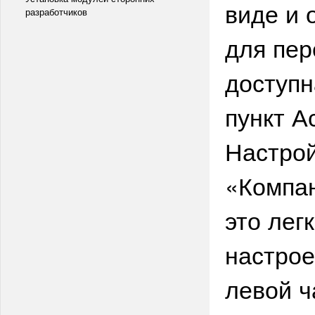
виде и 
разработчиков
для пер
доступн
пункт А
Настрой
«Компан
это лег
настрое
левой ч