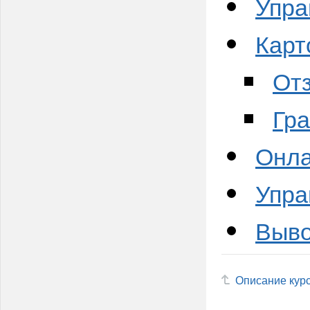
Упра
Карт
Отз
Гра
Онла
Упра
Выво
Описание кур