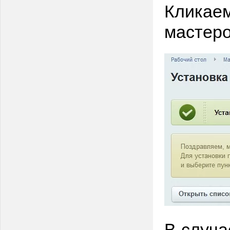
Кликаем
мастер
В случа