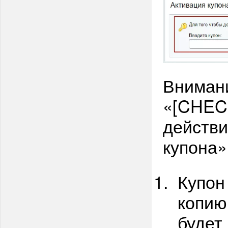
Внимани
«[CHECK
действи
купона»
Купон
копию
будет