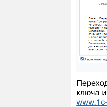
Переход
ключа и
www.1c-b