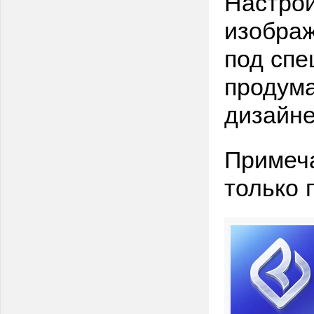
Настрой
изображ
под сп
продума
дизайн
Примеча
только 