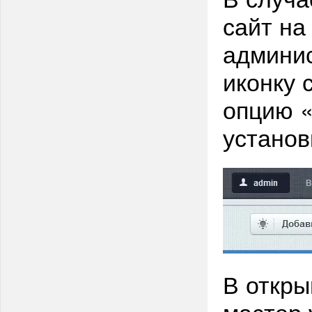
сайт на
админис
иконку 
опцию «
установ
В откр
мастер 