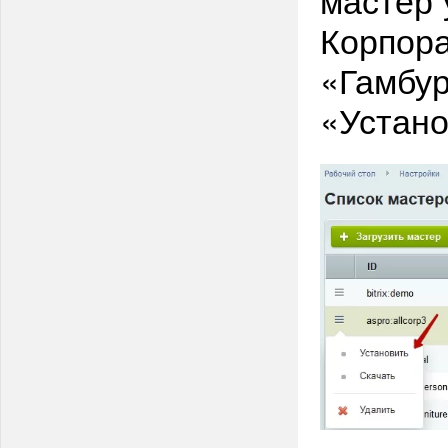
Корпора
«Гамбур
«Устан