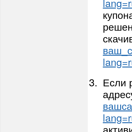
lang=r
купон
решен
скачи
ваш_са
lang=r
Если 
адрес
вашсай
lang=r
актив