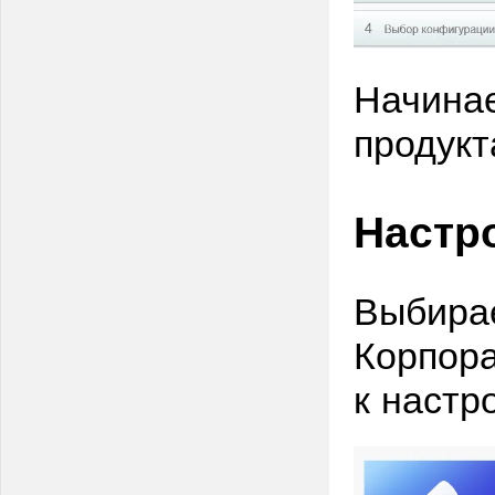
Начинае
продукт
Настр
Выбира
Корпора
к настр