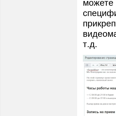
можете 
специфи
прикреп
видеома
т.д.