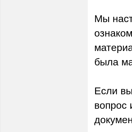
Мы нас
ознаком
материа
была м
Если вы
вопрос 
докумен