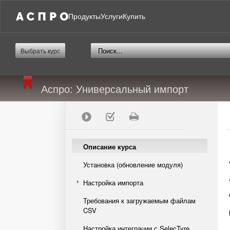
Продукты
Услуги
Купить
Выбрать курс
Аспро: Универсальный импорт
Описание курса
Установка (обновление модуля)
Настройка импорта
Требования к загружаемым файлам
CSV
Настройка интеграции с SelecTyre