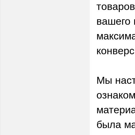
товаров
вашего 
максима
конверс
Мы нас
ознаком
материа
была м