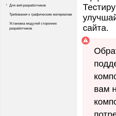
Тестиру
Для веб-разработчиков
улучшай
Требования к графическим материалам
Установка модулей сторонних
сайта.
разработчиков
Обра
подд
компо
вам 
компо
потр