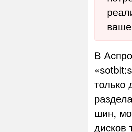
реал
ваше
В Аспро
«sotbit
только 
раздела
шин, мо
дисков 