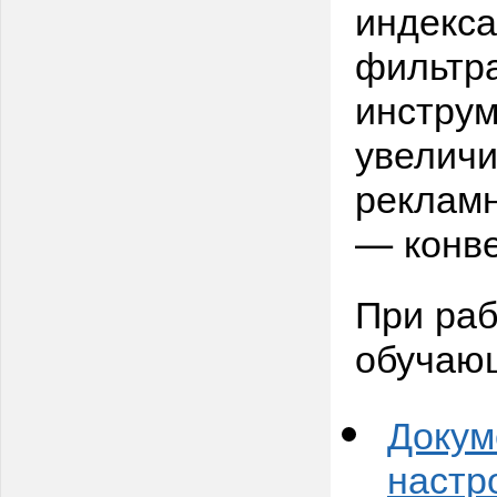
индекс
фильтра
инструм
увеличи
рекламн
— конве
При раб
обучаю
Докум
настр