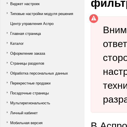
фильт
Виджет настроек
Типовые настройки модуля решения
Центр управления Аспро
Вним
Главная страница
отве
Каталог
стор
Оформление заказа
Страницы разделов
наст
Обработка персональных данных
техн
Перекрестные продажи
Посадочные страницы
разр
Мультирегиональность
Личный кабинет
В Аспро
Мобильная версия