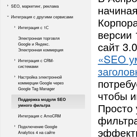
начиная
SEO, маркетинг, реклама
Интеграция с другими сервисами
Корпора
Интеграция с 1С
версии 
Электронная торговля
сайт 3.
Google и Яндекс.
Электронная коммерция
«SEO ум
Интеграция с CRM-
системами
заголов
Настройка электронной
потребу
коммерции Google через
Google Tag Manager
чтобы и
Поддержка модуля SEO
Просто 
умного фильтра
фильтра
Интеграция с AmoCRM
Подключение Google
эффект
Analytics 4 на сайте