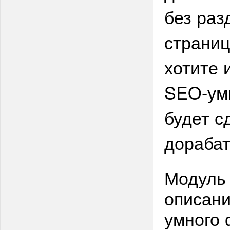
без раз
страниц
хотите 
SEO-ум
будет с
дорабат
Модуль 
описани
умного 